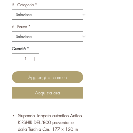
5 - Categoria
*
6 - Forma
*
Quantità
*
Aggiungi al carrello
Acquista ora
Stupendo Tappeto autentico Antico
KIRSHIR DELL’800 proveniente
dalla Turchia Cm. 177 x 120 in