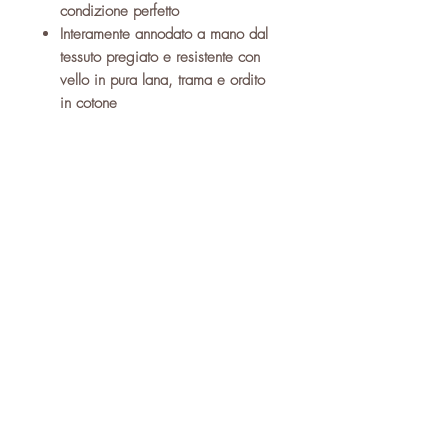
condizione perfetto
Interamente annodato a mano dal
tessuto pregiato e resistente con
vello in pura lana, trama e ordito
in cotone
Dai molteplici disegni fantasiosi e
floreali dal colore prevalente
nocciola con diverse sfumature di
colori di origine vegetale
Articolo antico di gran valore e
pregio
Pezzo prezioso, unico, raro, da
collezione ed introvabile altrove
Si fornisce corredato di relativo
certificato di garanzia, autenticità
e provenienza