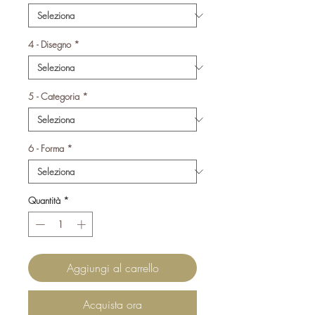
4 - Disegno
*
5 - Categoria
*
6 - Forma
*
Quantità
*
Aggiungi al carrello
Acquista ora