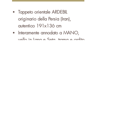
Tappeto orientale ARDEBIL
originario della Persia (Iran),
autentico 191x136 cm
Interamente annodato a MANO,
vello in Lana e Seta, trama e ordito
in cotone
Dai molteplici disegni fantasiosi e
geometrici con infinite sfumature di
vari colori
Ideale per esaltare l'arredamento
di salotti ,soggiorni , camere da
letto,ingressi e vari ambienti della
casa
Si fornisce con relativo certificato
di garanzia, autenticità e
provenienza