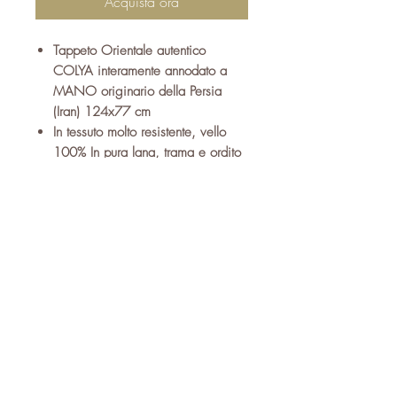
Acquista ora
Tappeto Orientale autentico
COLYA
interamente annodato a
MANO
originario della Persia
(Iran) 124x77 cm
I
n tessuto
molto resistente
, vello
100% In
pura lana
, trama e ordito
in cotone
di origine vegetale
Dai diversi colori di fondo
beige,nocciola,rosa e vari
sfumature dal disegno geometrico
Ideale per arredare
salotto,
camera,corridoi,studi e
diversi
ambienti della casa
Un arredo essenziale per creare
un’atmosfera calda e accogliente
alla vostra casa
Dotato di
certificato di garanzia
,
autenticità e provenienza