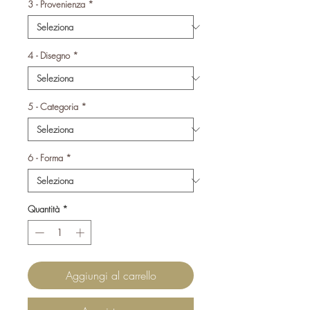
3 - Provenienza
*
4 - Disegno
*
5 - Categoria
*
6 - Forma
*
Quantità
*
Aggiungi al carrello