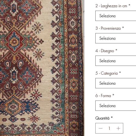
2 - Larghezza in cm
*
Seleziona
3 - Provenienza
*
Seleziona
4 - Disegno
*
Seleziona
5 - Categoria
*
Seleziona
6 - Forma
*
Seleziona
Quantità
*