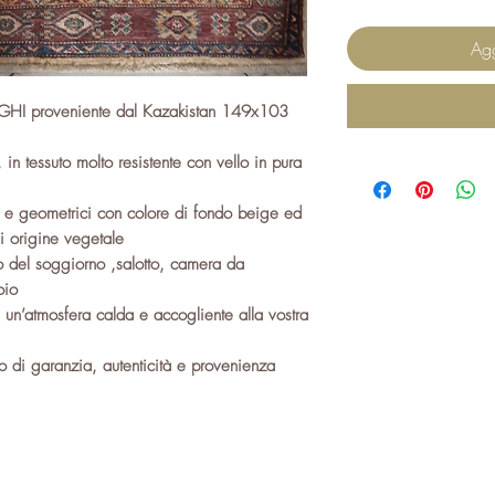
Agg
SGHI proveniente dal Kazakistan 149x103
 tessuto molto resistente con vello in pura
si e geometrici con colore di fondo beige ed
i di origine vegetale
to del soggiorno ,salotto, camera da
oio
 un’atmosfera calda e accogliente alla vostra
ato di garanzia, autenticità e provenienza