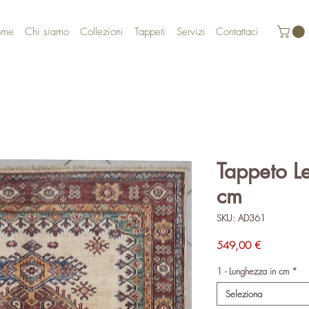
ome
Chi siamo
Collezioni
Tappeti
Servizi
Contattaci
Tappeto L
cm
SKU: AD361
Prezzo
549,00 €
1 - Lunghezza in cm
*
Seleziona