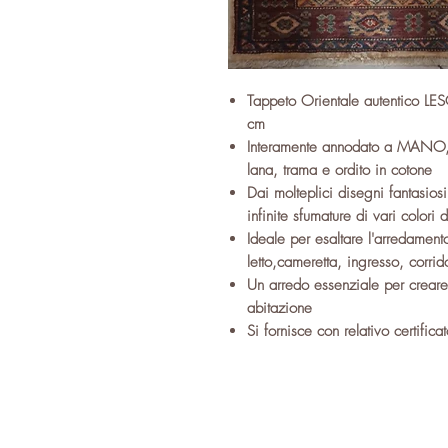
Tappeto Orientale autentico LE
cm
Interamente annodato a MANO, in
lana, trama e ordito in cotone
Dai molteplici disegni fantasio
infinite sfumature di vari color
Ideale per esaltare l'arredamen
letto,cameretta, ingresso, corrid
Un arredo essenziale per creare
abitazione
Si fornisce con relativo certific