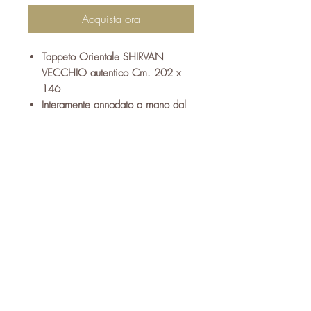
Acquista ora
T
appeto
Orientale SHIRVAN
VECCHIO
autentico Cm.
20
2
x
1
46
I
nteramente
annodato a mano
d
al
tessuto
pregiato e resisten
t
e con
vello in
pura lana
, trama e ordito
in
cotone
Dai molteplici
disegni
semi
geometrici
con
diverse sfumature
di color
i di origine vegetale
Ideale per
esaltare l’arredamento
del
camer
a da letto
, soggiorni,
studi e altri ambienti della casa
S
i fornisce corredato di relativo
certificato di garanzia, autenticità
e provenienz
a